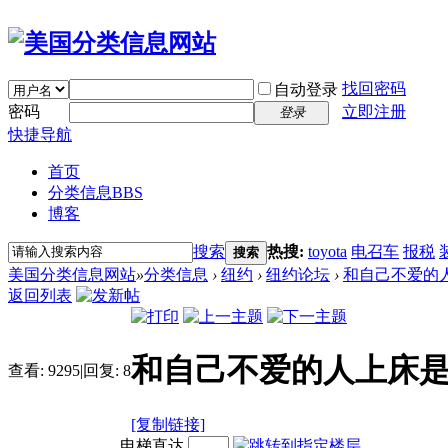
找回密码
自动登录
密码
立即注册
登录
快捷导航
首页
分类信息
BBS
博客
搜索
热搜:
toyota
电召车
报税
搜索
美国分类信息网站
»
分类信息
›
纽约
›
纽约论坛
›
和自己不爱的
返回列表
和自己不爱的人上床
查看:
9295
|
回复:
8
[复制链接]
电梯直达