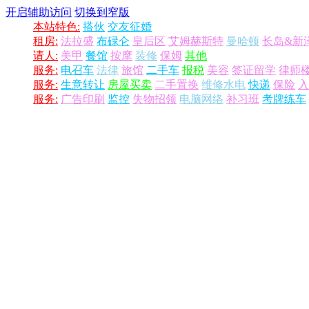
开启辅助访问
切换到窄版
本站特色:
搭伙
交友征婚
租房:
法拉盛
布碌仑
皇后区
艾姆赫斯特
曼哈顿
长岛&新
请人:
美甲
餐馆
按摩
装修
保姆
其他
服务:
电召车
法律
旅馆
二手车
报税
美容
签证留学
律师
服务:
生意转让
房屋买卖
二手置换
维修水电
快递
保险
入
服务:
广告印刷
监控
失物招领
电脑网络
补习班
考牌练车