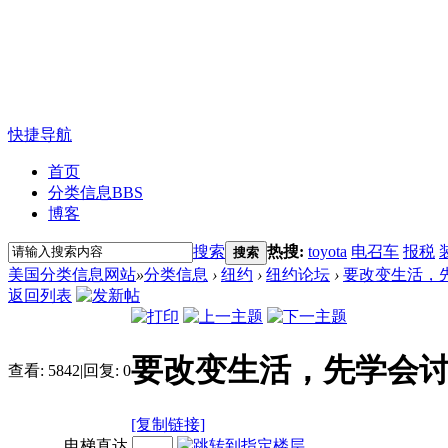
快捷导航
首页
分类信息
BBS
博客
搜索
热搜:
toyota
电召车
报税
搜索
美国分类信息网站
»
分类信息
›
纽约
›
纽约论坛
›
要改变生活，
返回列表
要改变生活，先学会
查看:
5842
|
回复:
0
[复制链接]
电梯直达