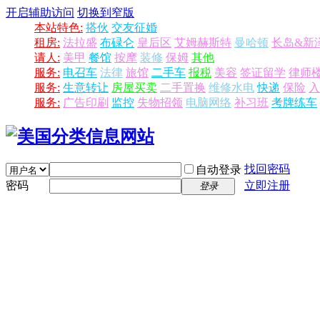
开启辅助访问
切换到窄版
本站特色:
搭伙
交友征婚
租房:
法拉盛
布碌仑
皇后区
艾姆赫斯特
曼哈顿
长岛&新
请人:
美甲
餐馆
按摩
装修
保姆
其他
服务:
电召车
法律
旅馆
二手车
报税
美容
签证留学
律师
服务:
生意转让
房屋买卖
二手置换
维修水电
快递
保险
入
服务:
广告印刷
监控
失物招领
电脑网络
补习班
考牌练车
找回密码
自动登录
密码
立即注册
登录