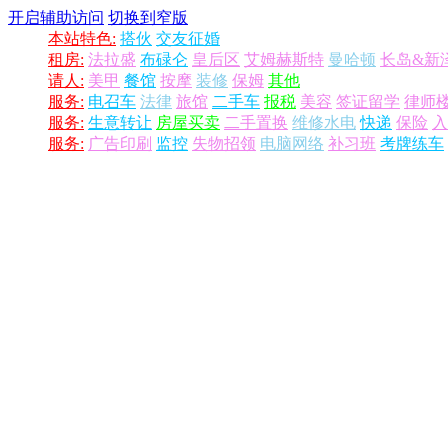
开启辅助访问
切换到窄版
本站特色:
搭伙
交友征婚
租房:
法拉盛
布碌仑
皇后区
艾姆赫斯特
曼哈顿
长岛&新
请人:
美甲
餐馆
按摩
装修
保姆
其他
服务:
电召车
法律
旅馆
二手车
报税
美容
签证留学
律师
服务:
生意转让
房屋买卖
二手置换
维修水电
快递
保险
入
服务:
广告印刷
监控
失物招领
电脑网络
补习班
考牌练车