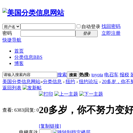
找回密码
自动登录
密码
立即注册
登录
快捷导航
首页
分类信息
BBS
博客
搜索
热搜:
toyota
电召车
报税
搜索
美国分类信息网站
»
分类信息
›
纽约
›
纽约论坛
›
20多岁，你不
返回列表
20多岁，你不努力变
查看:
6383
|
回复:
0
[复制链接]
电梯直达