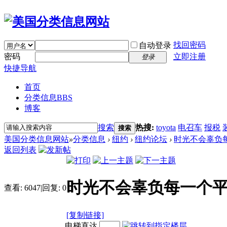
找回密码
自动登录
密码
立即注册
登录
快捷导航
首页
分类信息
BBS
博客
搜索
热搜:
toyota
电召车
报税
搜索
美国分类信息网站
»
分类信息
›
纽约
›
纽约论坛
›
时光不会辜负
返回列表
时光不会辜负每一个
查看:
6047
|
回复:
0
[复制链接]
电梯直达