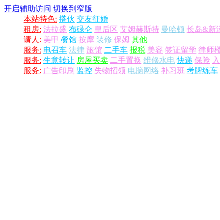
开启辅助访问
切换到窄版
本站特色:
搭伙
交友征婚
租房:
法拉盛
布碌仑
皇后区
艾姆赫斯特
曼哈顿
长岛&新
请人:
美甲
餐馆
按摩
装修
保姆
其他
服务:
电召车
法律
旅馆
二手车
报税
美容
签证留学
律师
服务:
生意转让
房屋买卖
二手置换
维修水电
快递
保险
入
服务:
广告印刷
监控
失物招领
电脑网络
补习班
考牌练车