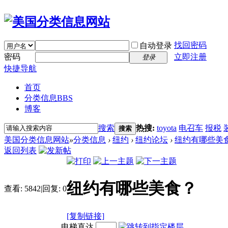
找回密码
自动登录
密码
立即注册
登录
快捷导航
首页
分类信息
BBS
博客
搜索
热搜:
toyota
电召车
报税
搜索
美国分类信息网站
»
分类信息
›
纽约
›
纽约论坛
›
纽约有哪些美
返回列表
纽约有哪些美食？
查看:
5842
|
回复:
0
[复制链接]
电梯直达