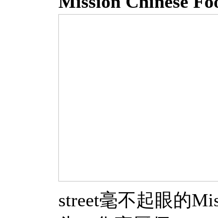
Mission Chinese
street毫不起眼的Mis