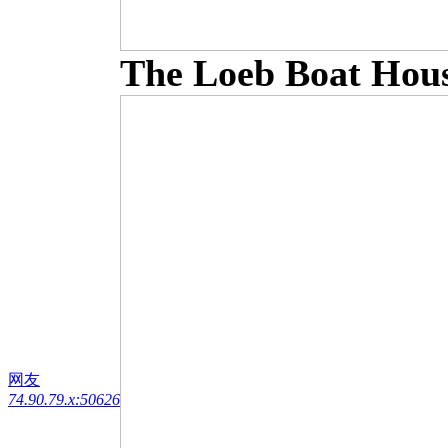
The Loeb Boat Hou
网友
74.90.79.x:50626