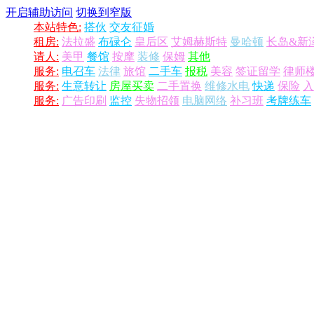
开启辅助访问
切换到窄版
本站特色:
搭伙
交友征婚
租房:
法拉盛
布碌仑
皇后区
艾姆赫斯特
曼哈顿
长岛&新
请人:
美甲
餐馆
按摩
装修
保姆
其他
服务:
电召车
法律
旅馆
二手车
报税
美容
签证留学
律师
服务:
生意转让
房屋买卖
二手置换
维修水电
快递
保险
入
服务:
广告印刷
监控
失物招领
电脑网络
补习班
考牌练车