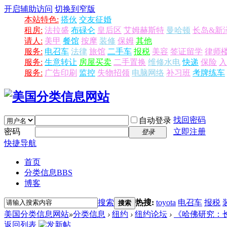
开启辅助访问
切换到窄版
本站特色:
搭伙
交友征婚
租房:
法拉盛
布碌仑
皇后区
艾姆赫斯特
曼哈顿
长岛&新
请人:
美甲
餐馆
按摩
装修
保姆
其他
服务:
电召车
法律
旅馆
二手车
报税
美容
签证留学
律师
服务:
生意转让
房屋买卖
二手置换
维修水电
快递
保险
入
服务:
广告印刷
监控
失物招领
电脑网络
补习班
考牌练车
找回密码
自动登录
密码
立即注册
登录
快捷导航
首页
分类信息
BBS
博客
搜索
热搜:
toyota
电召车
报税
搜索
美国分类信息网站
»
分类信息
›
纽约
›
纽约论坛
›
《哈佛研究：长
返回列表