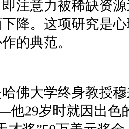
，即注意力被稀缺资源
面下降。这项研究是心
协作的典范。
佛大学终身教授穆来纳森
han)——他29岁时就