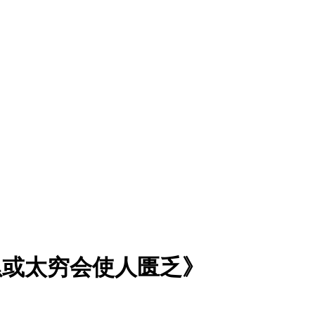
累或太穷会使人匮乏》