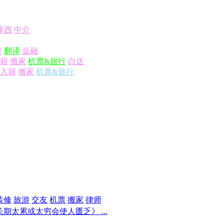
泽西
中介
楼
翻译
金融
籍
搬家
机票&旅行
白送
入籍
搬家
机票&旅行
装修
旅游
交友
机票
搬家
律师
期太累或太穷会使人匮乏》 ...