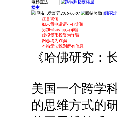
电梯直达
楼主
网友
发表于 2016-06-07
|
倒序浏
注意警惕
如未留电话请小心诈骗
另加whatsapp为诈骗
虚拟货币投资为诈骗
网恋均为诈骗
本站无法甄别所有信息
《哈佛研究：
美国一个跨学
的思维方式的