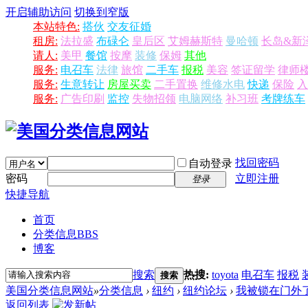
开启辅助访问
切换到窄版
本站特色:
搭伙
交友征婚
租房:
法拉盛
布碌仑
皇后区
艾姆赫斯特
曼哈顿
长岛&新
请人:
美甲
餐馆
按摩
装修
保姆
其他
服务:
电召车
法律
旅馆
二手车
报税
美容
签证留学
律师
服务:
生意转让
房屋买卖
二手置换
维修水电
快递
保险
入
服务:
广告印刷
监控
失物招领
电脑网络
补习班
考牌练车
找回密码
自动登录
密码
立即注册
登录
快捷导航
首页
分类信息
BBS
博客
搜索
热搜:
toyota
电召车
报税
搜索
美国分类信息网站
»
分类信息
›
纽约
›
纽约论坛
›
我被锁在门外
返回列表