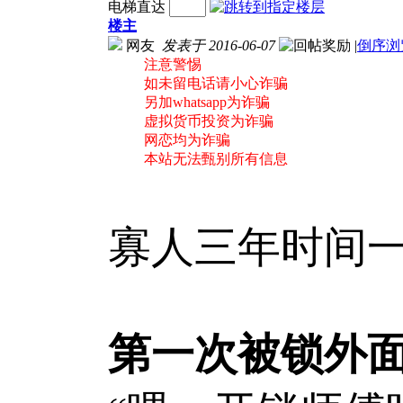
电梯直达
楼主
网友
发表于 2016-06-07
|
倒序浏
注意警惕
如未留电话请小心诈骗
另加whatsapp为诈骗
虚拟货币投资为诈骗
网恋均为诈骗
本站无法甄别所有信息
寡人三年时间一
第一次被锁外