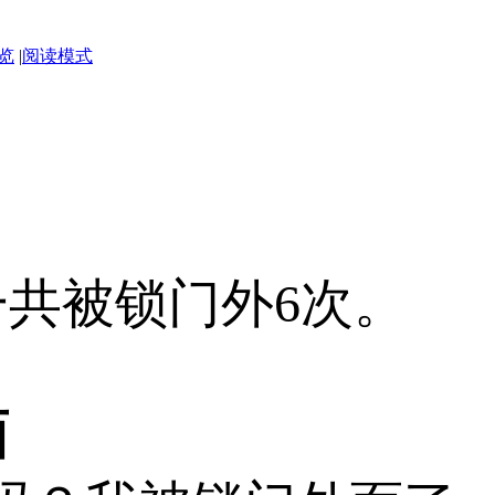
览
|
阅读模式
共被锁门外6次。
面