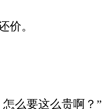
还价。
，怎么要这么贵啊？”