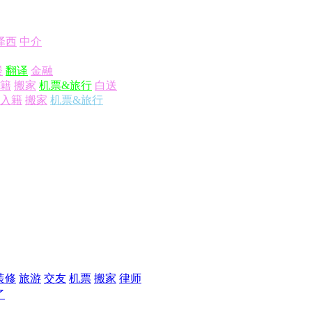
泽西
中介
楼
翻译
金融
籍
搬家
机票&旅行
白送
入籍
搬家
机票&旅行
装修
旅游
交友
机票
搬家
律师
了