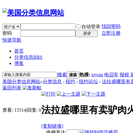
找回密码
自动登录
密码
立即注册
登录
快捷导航
首页
分类信息
BBS
博客
搜索
热搜:
toyota
电召车
报税
搜索
美国分类信息网站
»
分类信息
›
纽约
›
纽约论坛
›
法拉盛哪里有
返回列表
法拉盛哪里有卖驴肉
查看:
15514
|
回复:
0
[复制链接]
电梯直达