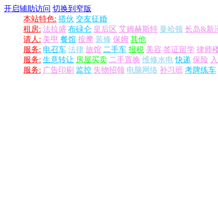
开启辅助访问
切换到窄版
本站特色:
搭伙
交友征婚
租房:
法拉盛
布碌仑
皇后区
艾姆赫斯特
曼哈顿
长岛&新
请人:
美甲
餐馆
按摩
装修
保姆
其他
服务:
电召车
法律
旅馆
二手车
报税
美容
签证留学
律师
服务:
生意转让
房屋买卖
二手置换
维修水电
快递
保险
入
服务:
广告印刷
监控
失物招领
电脑网络
补习班
考牌练车