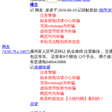
楼主
网友
发表于 2016-06-10
|
倒序浏
注意警惕
如未留电话请小心诈骗
另加whatsapp为诈骗
虚拟货币投资为诈骗
网恋均为诈骗
本站无法甄别所有信息
网友
康州富人区甲店转让 机会难得 位置极佳， 交通便利 繁
74.90.79.x:34071
包店等等。 店里有8个脚池 12个手台。 两个拔
有意请电6466416866
收藏
注意警惕
如未留电话请小心诈骗
另加whatsapp为诈骗
虚拟货币投资为诈骗
网恋均为诈骗
联系时就说在【小纽约网】看到的！
回复