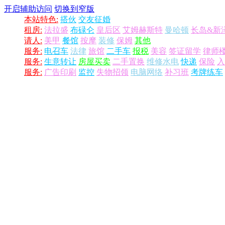
开启辅助访问
切换到窄版
本站特色:
搭伙
交友征婚
租房:
法拉盛
布碌仑
皇后区
艾姆赫斯特
曼哈顿
长岛&新
请人:
美甲
餐馆
按摩
装修
保姆
其他
服务:
电召车
法律
旅馆
二手车
报税
美容
签证留学
律师
服务:
生意转让
房屋买卖
二手置换
维修水电
快递
保险
入
服务:
广告印刷
监控
失物招领
电脑网络
补习班
考牌练车