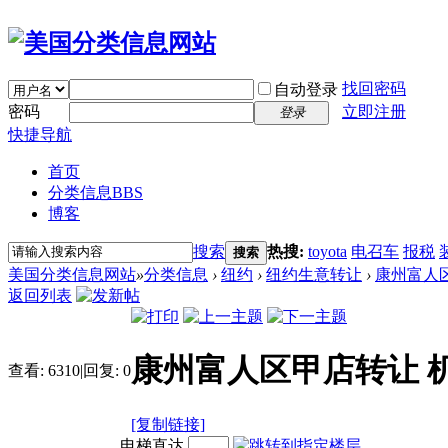
找回密码
自动登录
密码
立即注册
登录
快捷导航
首页
分类信息
BBS
博客
搜索
热搜:
toyota
电召车
报税
搜索
美国分类信息网站
»
分类信息
›
纽约
›
纽约生意转让
›
康州富人区
返回列表
康州富人区甲店转让 
查看:
6310
|
回复:
0
[复制链接]
电梯直达