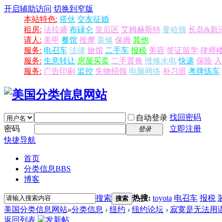
开启辅助访问
切换到窄版
本站特色:
搭伙
交友征婚
租房:
法拉盛
布碌仑
皇后区
艾姆赫斯特
曼哈顿
长岛&新
请人:
美甲
餐馆
按摩
装修
保姆
其他
服务:
电召车
法律
旅馆
二手车
报税
美容
签证留学
律师
服务:
生意转让
房屋买卖
二手置换
维修水电
快递
保险
入
服务:
广告印刷
监控
失物招领
电脑网络
补习班
考牌练车
找回密码
自动登录
密码
立即注册
登录
快捷导航
首页
分类信息
BBS
博客
搜索
热搜:
toyota
电召车
报税
搜索
美国分类信息网站
»
分类信息
›
纽约
›
纽约论坛
›
寂寞是无法用
返回列表