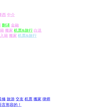
泽西
中介
楼
翻译
金融
籍
搬家
机票&旅行
白送
入籍
搬家
机票&旅行
装修
旅游
交友
机票
搬家
律师
语言形容的！