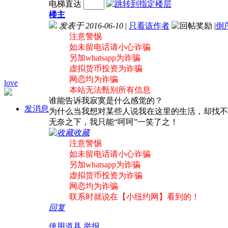
电梯直达
楼主
发表于 2016-06-10
|
只看该作者
|
倒
注意警惕
如未留电话请小心诈骗
另加whatsapp为诈骗
虚拟货币投资为诈骗
网恋均为诈骗
love
本站无法甄别所有信息
谁能告诉我寂寞是什么感觉的？
发消息
为什么当我想对某些人说我在这里的生活，却找不
无奈之下，我只能“呵呵”一笑了之！
收藏
注意警惕
如未留电话请小心诈骗
另加whatsapp为诈骗
虚拟货币投资为诈骗
网恋均为诈骗
联系时就说在【小纽约网】看到的！
回复
使用道具
举报