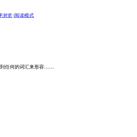
序浏览
|
阅读模式
到任何的词汇来形容……