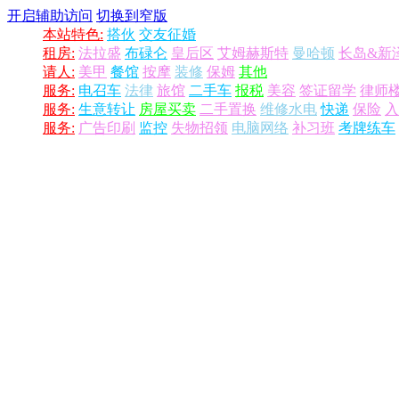
开启辅助访问
切换到窄版
本站特色:
搭伙
交友征婚
租房:
法拉盛
布碌仑
皇后区
艾姆赫斯特
曼哈顿
长岛&新
请人:
美甲
餐馆
按摩
装修
保姆
其他
服务:
电召车
法律
旅馆
二手车
报税
美容
签证留学
律师
服务:
生意转让
房屋买卖
二手置换
维修水电
快递
保险
入
服务:
广告印刷
监控
失物招领
电脑网络
补习班
考牌练车