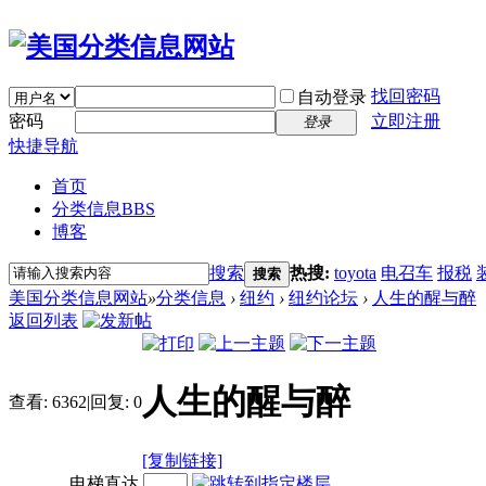
找回密码
自动登录
密码
立即注册
登录
快捷导航
首页
分类信息
BBS
博客
搜索
热搜:
toyota
电召车
报税
搜索
美国分类信息网站
»
分类信息
›
纽约
›
纽约论坛
›
人生的醒与醉
返回列表
人生的醒与醉
查看:
6362
|
回复:
0
[复制链接]
电梯直达