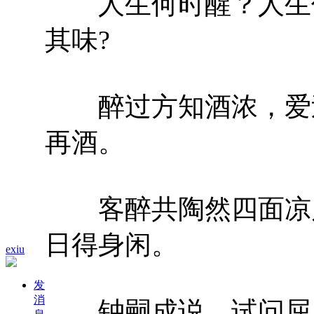
人生何时醒？人生何
其味?
醉过方知酒浓，爱过
再酒。
客醉共陶然四面凉风
日得身闲。
exiu
发
消
钟嗣成说，试问屈原