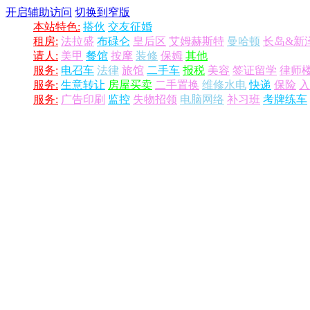
开启辅助访问
切换到窄版
本站特色:
搭伙
交友征婚
租房:
法拉盛
布碌仑
皇后区
艾姆赫斯特
曼哈顿
长岛&新
请人:
美甲
餐馆
按摩
装修
保姆
其他
服务:
电召车
法律
旅馆
二手车
报税
美容
签证留学
律师
服务:
生意转让
房屋买卖
二手置换
维修水电
快递
保险
入
服务:
广告印刷
监控
失物招领
电脑网络
补习班
考牌练车