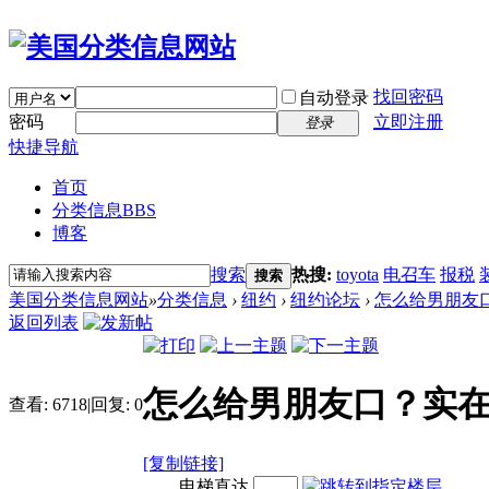
找回密码
自动登录
密码
立即注册
登录
快捷导航
首页
分类信息
BBS
博客
搜索
热搜:
toyota
电召车
报税
搜索
美国分类信息网站
»
分类信息
›
纽约
›
纽约论坛
›
怎么给男朋友口
返回列表
怎么给男朋友口？实在
查看:
6718
|
回复:
0
[复制链接]
电梯直达