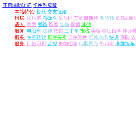
开启辅助访问
切换到窄版
本站特色:
搭伙
交友征婚
租房:
法拉盛
布碌仑
皇后区
艾姆赫斯特
曼哈顿
长岛&新
请人:
美甲
餐馆
按摩
装修
保姆
其他
服务:
电召车
法律
旅馆
二手车
报税
美容
签证留学
律师
服务:
生意转让
房屋买卖
二手置换
维修水电
快递
保险
入
服务:
广告印刷
监控
失物招领
电脑网络
补习班
考牌练车