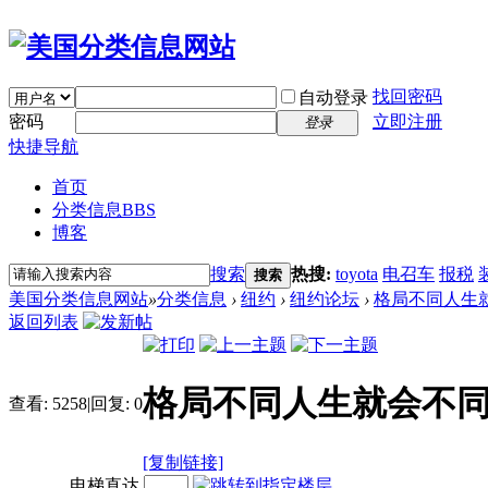
找回密码
自动登录
密码
立即注册
登录
快捷导航
首页
分类信息
BBS
博客
搜索
热搜:
toyota
电召车
报税
搜索
美国分类信息网站
»
分类信息
›
纽约
›
纽约论坛
›
格局不同人生
返回列表
格局不同人生就会不
查看:
5258
|
回复:
0
[复制链接]
电梯直达