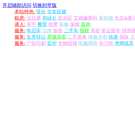
开启辅助访问
切换到窄版
本站特色:
搭伙
交友征婚
租房:
法拉盛
布碌仑
皇后区
艾姆赫斯特
曼哈顿
长岛&新
请人:
美甲
餐馆
按摩
装修
保姆
其他
服务:
电召车
法律
旅馆
二手车
报税
美容
签证留学
律师
服务:
生意转让
房屋买卖
二手置换
维修水电
快递
保险
入
服务:
广告印刷
监控
失物招领
电脑网络
补习班
考牌练车