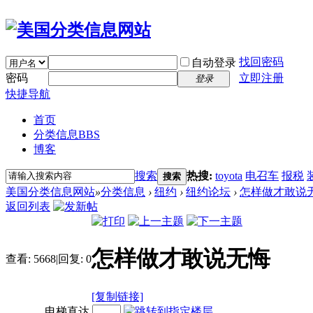
找回密码
自动登录
密码
立即注册
登录
快捷导航
首页
分类信息
BBS
博客
搜索
热搜:
toyota
电召车
报税
搜索
美国分类信息网站
»
分类信息
›
纽约
›
纽约论坛
›
怎样做才敢说
返回列表
怎样做才敢说无悔
查看:
5668
|
回复:
0
[复制链接]
电梯直达