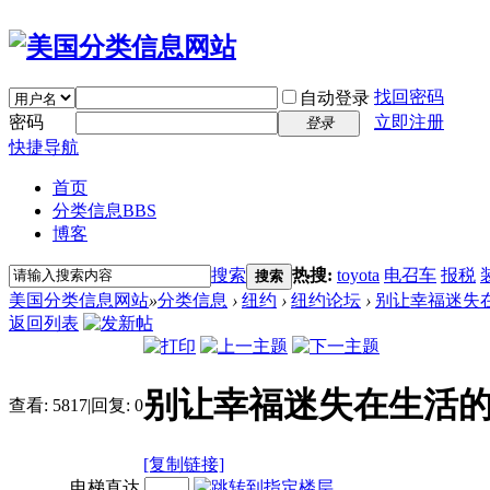
找回密码
自动登录
密码
立即注册
登录
快捷导航
首页
分类信息
BBS
博客
搜索
热搜:
toyota
电召车
报税
搜索
美国分类信息网站
»
分类信息
›
纽约
›
纽约论坛
›
别让幸福迷失
返回列表
别让幸福迷失在生活
查看:
5817
|
回复:
0
[复制链接]
电梯直达