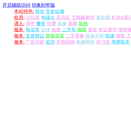
开启辅助访问
切换到窄版
本站特色:
搭伙
交友征婚
租房:
法拉盛
布碌仑
皇后区
艾姆赫斯特
曼哈顿
长岛&新
请人:
美甲
餐馆
按摩
装修
保姆
其他
服务:
电召车
法律
旅馆
二手车
报税
美容
签证留学
律师
服务:
生意转让
房屋买卖
二手置换
维修水电
快递
保险
入
服务:
广告印刷
监控
失物招领
电脑网络
补习班
考牌练车