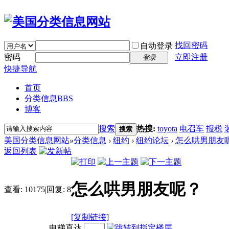
找回密码
自动登录
密码
立即注册
登录
快捷导航
首页
分类信息
BBS
博客
搜索
热搜:
toyota
电召车
报税
搜索
美国分类信息网站
»
分类信息
›
纽约
›
纽约论坛
›
怎么哄男朋友
返回列表
怎么哄男朋友呢？
查看:
10175
|
回复:
8
[复制链接]
电梯直达