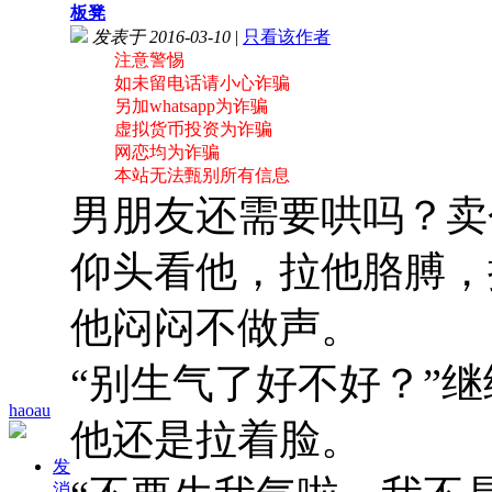
板凳
发表于 2016-03-10
|
只看该作者
注意警惕
如未留电话请小心诈骗
另加whatsapp为诈骗
虚拟货币投资为诈骗
网恋均为诈骗
本站无法甄别所有信息
男朋友还需要哄吗？卖
仰头看他，拉他胳膊，
他闷闷不做声。
“别生气了好不好？”
haoau
他还是拉着脸。
发
消