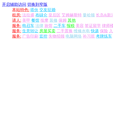
开启辅助访问
切换到窄版
本站特色:
搭伙
交友征婚
租房:
法拉盛
布碌仑
皇后区
艾姆赫斯特
曼哈顿
长岛&新
请人:
美甲
餐馆
按摩
装修
保姆
其他
服务:
电召车
法律
旅馆
二手车
报税
美容
签证留学
律师
服务:
生意转让
房屋买卖
二手置换
维修水电
快递
保险
入
服务:
广告印刷
监控
失物招领
电脑网络
补习班
考牌练车