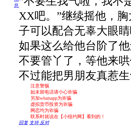
“不要生我气啦，我不
息
XX吧。”继续摇他，
子可以配合无辜大眼睛
如果这么给他台阶了他
不要管丫了，等他来哄
不过能把男朋友真惹生
注意警惕
如未留电话请小心诈骗
另加whatsapp为诈骗
虚拟货币投资为诈骗
网恋均为诈骗
联系时就说在【小纽约网】看到的！
回复
支持
反对