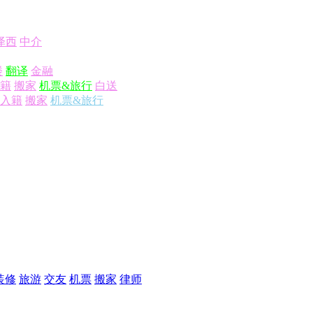
泽西
中介
楼
翻译
金融
籍
搬家
机票&旅行
白送
入籍
搬家
机票&旅行
装修
旅游
交友
机票
搬家
律师