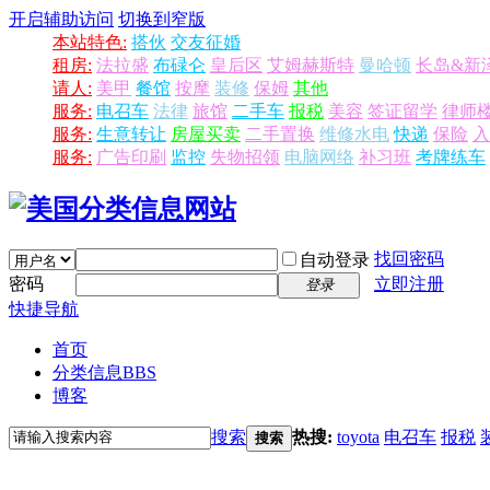
开启辅助访问
切换到窄版
本站特色:
搭伙
交友征婚
租房:
法拉盛
布碌仑
皇后区
艾姆赫斯特
曼哈顿
长岛&新
请人:
美甲
餐馆
按摩
装修
保姆
其他
服务:
电召车
法律
旅馆
二手车
报税
美容
签证留学
律师
服务:
生意转让
房屋买卖
二手置换
维修水电
快递
保险
入
服务:
广告印刷
监控
失物招领
电脑网络
补习班
考牌练车
找回密码
自动登录
密码
立即注册
登录
快捷导航
首页
分类信息
BBS
博客
搜索
热搜:
toyota
电召车
报税
搜索