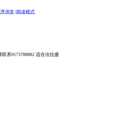
倒序浏览
|
阅读模式
请联系9173788882 适合法拉盛
！