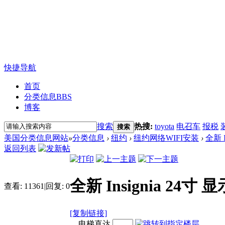
快捷导航
首页
分类信息
BBS
博客
搜索
热搜:
toyota
电召车
报税
搜索
美国分类信息网站
»
分类信息
›
纽约
›
纽约网络WIFI安装
›
全新 
返回列表
全新 Insignia 24寸
查看:
11361
|
回复:
0
[复制链接]
电梯直达