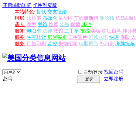
开启辅助访问
切换到窄版
本站特色:
搭伙
交友征婚
租房:
法拉盛
布碌仑
皇后区
艾姆赫斯特
曼哈顿
长岛&新
请人:
美甲
餐馆
按摩
装修
保姆
其他
服务:
电召车
法律
旅馆
二手车
报税
美容
签证留学
律师
服务:
生意转让
房屋买卖
二手置换
维修水电
快递
保险
入
服务:
广告印刷
监控
失物招领
电脑网络
补习班
考牌练车
找回密码
自动登录
密码
立即注册
登录