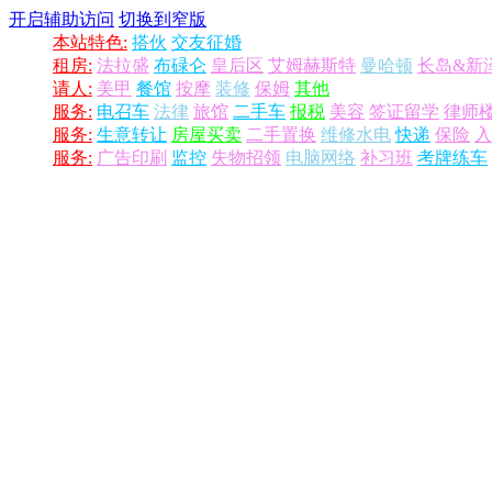
开启辅助访问
切换到窄版
本站特色:
搭伙
交友征婚
租房:
法拉盛
布碌仑
皇后区
艾姆赫斯特
曼哈顿
长岛&新
请人:
美甲
餐馆
按摩
装修
保姆
其他
服务:
电召车
法律
旅馆
二手车
报税
美容
签证留学
律师
服务:
生意转让
房屋买卖
二手置换
维修水电
快递
保险
入
服务:
广告印刷
监控
失物招领
电脑网络
补习班
考牌练车