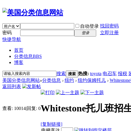
找回密码
自动登录
密码
立即注册
登录
快捷导航
首页
分类信息
BBS
博客
搜索
热搜:
toyota
电召车
报税
搜索
美国分类信息网站
»
分类信息
›
纽约
›
纽约保姆托儿
›
Whitest
返回列表
Whitestone托儿班招
查看:
10014
|
回复:
0
[复制链接]
电梯直达