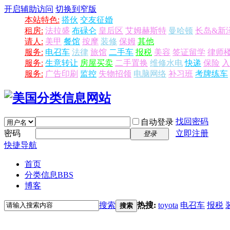
开启辅助访问
切换到窄版
本站特色:
搭伙
交友征婚
租房:
法拉盛
布碌仑
皇后区
艾姆赫斯特
曼哈顿
长岛&新
请人:
美甲
餐馆
按摩
装修
保姆
其他
服务:
电召车
法律
旅馆
二手车
报税
美容
签证留学
律师
服务:
生意转让
房屋买卖
二手置换
维修水电
快递
保险
入
服务:
广告印刷
监控
失物招领
电脑网络
补习班
考牌练车
找回密码
自动登录
密码
立即注册
登录
快捷导航
首页
分类信息
BBS
博客
搜索
热搜:
toyota
电召车
报税
搜索