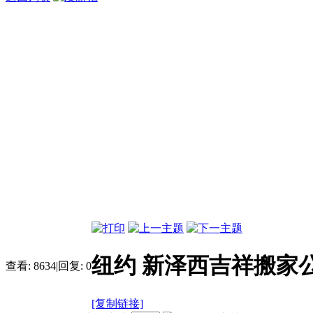
纽约 新泽西吉祥搬家公司 7
查看:
8634
|
回复:
0
[复制链接]