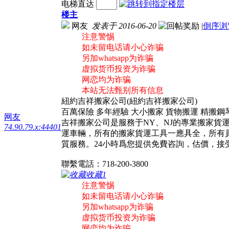
电梯直达
楼主
网友
发表于 2016-06-20
|
倒序浏
注意警惕
如未留电话请小心诈骗
另加whatsapp为诈骗
虚拟货币投资为诈骗
网恋均为诈骗
本站无法甄别所有信息
紐約吉祥搬家公司(紐約吉祥搬家公司)
百萬保險 多年經驗 大小搬家 貨物搬運 精搬鋼琴 
网友
吉祥搬家公司是服務于NY、NJ的專業搬家
74.90.79.x:44401
運車輛，所有的搬家貨運工具一應具全，所有
質服務。24小時爲您提供免費咨詢，估價，
聯繫電話：718-200-3800
收藏
1
注意警惕
如未留电话请小心诈骗
另加whatsapp为诈骗
虚拟货币投资为诈骗
网恋均为诈骗