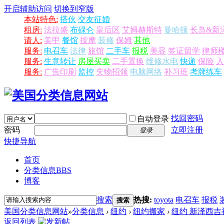
开启辅助访问
切换到窄版
本站特色:
搭伙
交友征婚
租房:
法拉盛
布碌仑
皇后区
艾姆赫斯特
曼哈顿
长岛&新
请人:
美甲
餐馆
按摩
装修
保姆
其他
服务:
电召车
法律
旅馆
二手车
报税
美容
签证留学
律师
服务:
生意转让
房屋买卖
二手置换
维修水电
快递
保险
入
服务:
广告印刷
监控
失物招领
电脑网络
补习班
考牌练车
找回密码
自动登录
密码
立即注册
登录
快捷导航
首页
分类信息
BBS
博客
搜索
热搜:
toyota
电召车
报税
搜索
美国分类信息网站
»
分类信息
›
纽约
›
纽约搬家
›
纽约 新泽西吉祥搬
返回列表