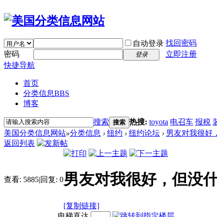
找回密码
自动登录
密码
立即注册
登录
快捷导航
首页
分类信息
BBS
博客
搜索
热搜:
toyota
电召车
报税
搜索
美国分类信息网站
»
分类信息
›
纽约
›
纽约论坛
›
男友对我很好，
返回列表
男友对我很好，但没
查看:
5885
|
回复:
0
[复制链接]
电梯直达