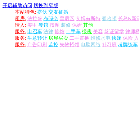
开启辅助访问
切换到窄版
本站特色:
搭伙
交友征婚
租房:
法拉盛
布碌仑
皇后区
艾姆赫斯特
曼哈顿
长岛&新
请人:
美甲
餐馆
按摩
装修
保姆
其他
服务:
电召车
法律
旅馆
二手车
报税
美容
签证留学
律师
服务:
生意转让
房屋买卖
二手置换
维修水电
快递
保险
入
服务:
广告印刷
监控
失物招领
电脑网络
补习班
考牌练车