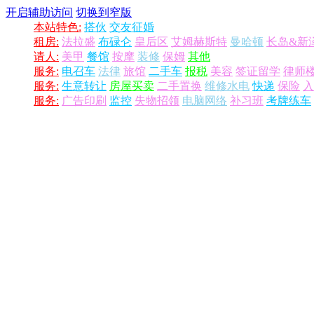
开启辅助访问
切换到窄版
本站特色:
搭伙
交友征婚
租房:
法拉盛
布碌仑
皇后区
艾姆赫斯特
曼哈顿
长岛&新
请人:
美甲
餐馆
按摩
装修
保姆
其他
服务:
电召车
法律
旅馆
二手车
报税
美容
签证留学
律师
服务:
生意转让
房屋买卖
二手置换
维修水电
快递
保险
入
服务:
广告印刷
监控
失物招领
电脑网络
补习班
考牌练车