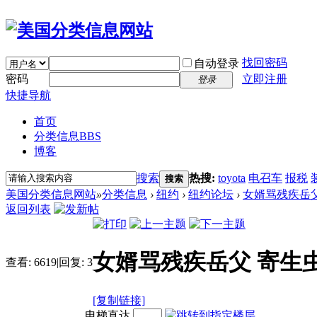
找回密码
自动登录
密码
立即注册
登录
快捷导航
首页
分类信息
BBS
博客
搜索
热搜:
toyota
电召车
报税
搜索
美国分类信息网站
»
分类信息
›
纽约
›
纽约论坛
›
女婿骂残疾岳父
返回列表
女婿骂残疾岳父 寄生
查看:
6619
|
回复:
3
[复制链接]
电梯直达