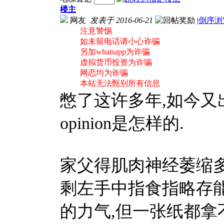
楼主
网友
发表于 2016-06-21
|
倒序浏
注意警惕
如未留电话请小心诈骗
另加whatsapp为诈骗
虚拟货币投资为诈骗
网恋均为诈骗
本站无法甄别所有信息
憋了这许多年,如今又出新e
opinion是怎样的.
家父得肌肉神经萎缩多
剩左手中指食指略存
的力气,但一张纸都拿