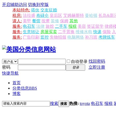
开启辅助访问
切换到窄版
本站特色:
搭伙
交友征婚
租房:
法拉盛
布碌仑
皇后区
艾姆赫斯特
曼哈顿
长岛&新
请人:
美甲
餐馆
按摩
装修
保姆
其他
服务:
电召车
法律
旅馆
二手车
报税
美容
签证留学
律师
服务:
生意转让
房屋买卖
二手置换
维修水电
快递
保险
入
服务:
广告印刷
监控
失物招领
电脑网络
补习班
考牌练车
找回密码
自动登录
密码
立即注册
登录
快捷导航
首页
分类信息
BBS
博客
搜索
热搜:
toyota
电召车
报税
搜索