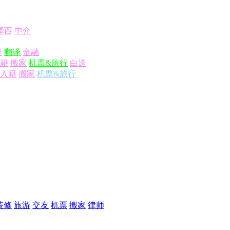
泽西
中介
楼
翻译
金融
籍
搬家
机票&旅行
白送
入籍
搬家
机票&旅行
装修
旅游
交友
机票
搬家
律师