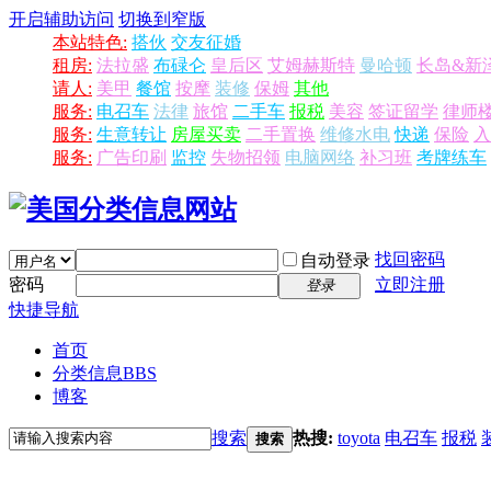
开启辅助访问
切换到窄版
本站特色:
搭伙
交友征婚
租房:
法拉盛
布碌仑
皇后区
艾姆赫斯特
曼哈顿
长岛&新
请人:
美甲
餐馆
按摩
装修
保姆
其他
服务:
电召车
法律
旅馆
二手车
报税
美容
签证留学
律师
服务:
生意转让
房屋买卖
二手置换
维修水电
快递
保险
入
服务:
广告印刷
监控
失物招领
电脑网络
补习班
考牌练车
找回密码
自动登录
密码
立即注册
登录
快捷导航
首页
分类信息
BBS
博客
搜索
热搜:
toyota
电召车
报税
搜索