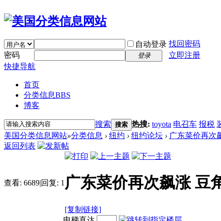
找回密码
自动登录
密码
立即注册
登录
快捷导航
首页
分类信息
BBS
博客
搜索
热搜:
toyota
电召车
报税
搜索
美国分类信息网站
»
分类信息
›
纽约
›
纽约论坛
›
广东菜价再次飙
返回列表
广东菜价再次飙涨 豆角
查看:
6689
|
回复:
1
[复制链接]
电梯直达