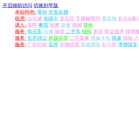
开启辅助访问
切换到窄版
本站特色:
搭伙
交友征婚
租房:
法拉盛
布碌仑
皇后区
艾姆赫斯特
曼哈顿
长岛&新
请人:
美甲
餐馆
按摩
装修
保姆
其他
服务:
电召车
法律
旅馆
二手车
报税
美容
签证留学
律师
服务:
生意转让
房屋买卖
二手置换
维修水电
快递
保险
入
服务:
广告印刷
监控
失物招领
电脑网络
补习班
考牌练车