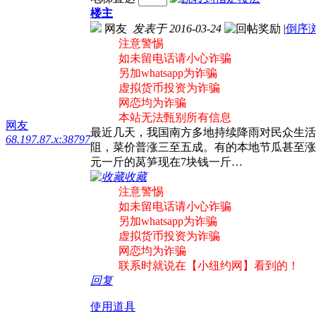
楼主
网友
发表于 2016-03-24
|
倒序
注意警惕
如未留电话请小心诈骗
另加whatsapp为诈骗
虚拟货币投资为诈骗
网恋均为诈骗
本站无法甄别所有信息
网友
最近几天，我国南方多地持续降雨对民众生活
68.197.87.x:38797
阻，菜价普涨三至五成。有的本地节瓜甚至涨到
元一斤的莴笋现在7块钱一斤…
收藏
注意警惕
如未留电话请小心诈骗
另加whatsapp为诈骗
虚拟货币投资为诈骗
网恋均为诈骗
联系时就说在【小纽约网】看到的！
回复
使用道具