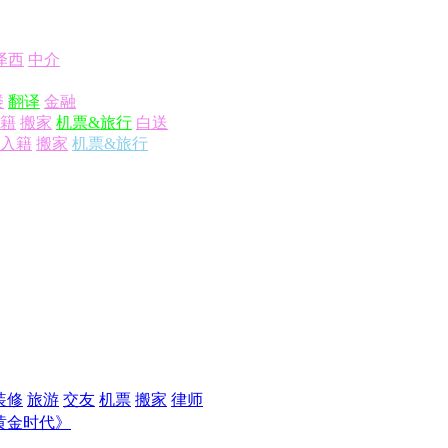
泽西
中介
楼
翻译
金融
籍
搬家
机票&旅行
白送
入籍
搬家
机票&旅行
装修
旅游
交友
机票
搬家
律师
黄金时代》