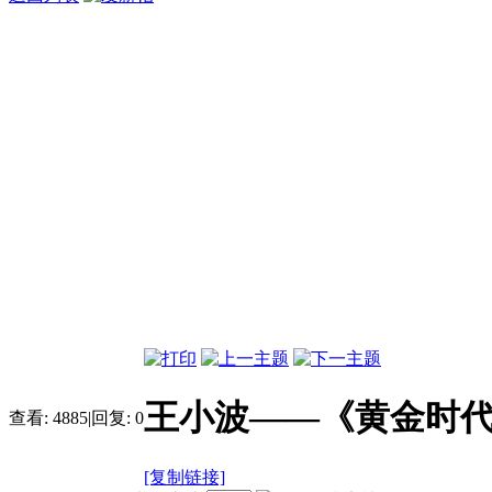
王小波——《黄金时
查看:
4885
|
回复:
0
[复制链接]