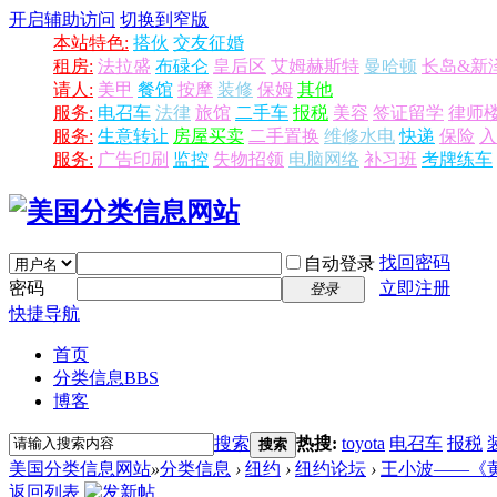
开启辅助访问
切换到窄版
本站特色:
搭伙
交友征婚
租房:
法拉盛
布碌仑
皇后区
艾姆赫斯特
曼哈顿
长岛&新
请人:
美甲
餐馆
按摩
装修
保姆
其他
服务:
电召车
法律
旅馆
二手车
报税
美容
签证留学
律师
服务:
生意转让
房屋买卖
二手置换
维修水电
快递
保险
入
服务:
广告印刷
监控
失物招领
电脑网络
补习班
考牌练车
找回密码
自动登录
密码
立即注册
登录
快捷导航
首页
分类信息
BBS
博客
搜索
热搜:
toyota
电召车
报税
搜索
美国分类信息网站
»
分类信息
›
纽约
›
纽约论坛
›
王小波——《
返回列表