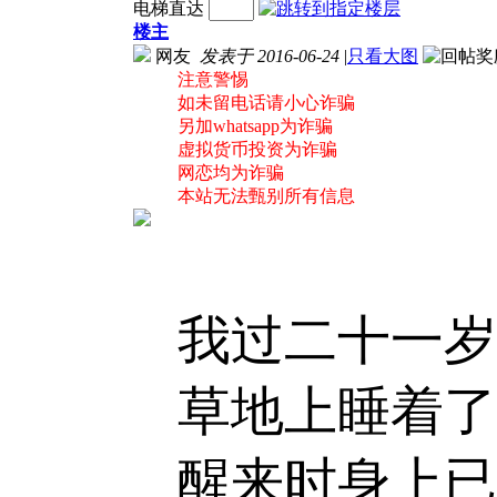
电梯直达
楼主
网友
发表于 2016-06-24
|
只看大图
注意警惕
如未留电话请小心诈骗
另加whatsapp为诈骗
虚拟货币投资为诈骗
网恋均为诈骗
本站无法甄别所有信息
我过二十一岁
草地上睡着了
醒来时身上已