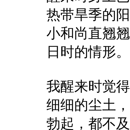
热带旱季的阳
小和尚直翘翘
日时的情形。
我醒来时觉得
细细的尘土，
勃起，都不及