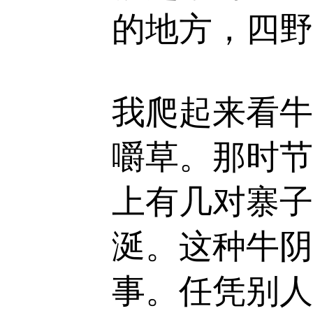
的地方，四野
我爬起来看牛
嚼草。那时节
上有几对寨子
涎。这种牛阴
事。任凭别人