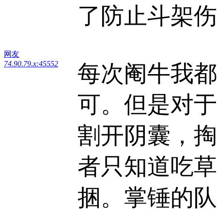
了防止斗架伤
网友
74.90.79.x:45552
每次阉牛我都
可。但是对于
割开阴囊，掏
者只知道吃草
捆。掌锤的队