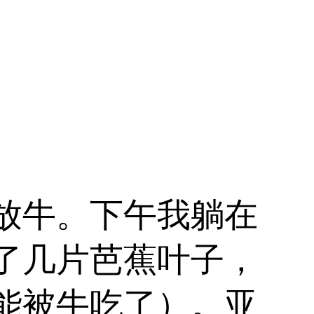
放牛。下午我躺在
了几片芭蕉叶子，
能被牛吃了）。亚