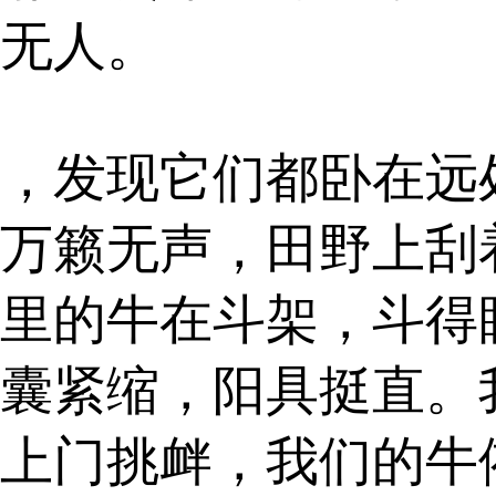
无人。
，发现它们都卧在远
万籁无声，田野上刮
里的牛在斗架，斗得
囊紧缩，阳具挺直。
上门挑衅，我们的牛