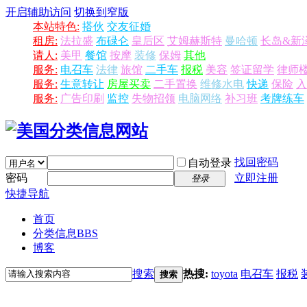
开启辅助访问
切换到窄版
本站特色:
搭伙
交友征婚
租房:
法拉盛
布碌仑
皇后区
艾姆赫斯特
曼哈顿
长岛&新
请人:
美甲
餐馆
按摩
装修
保姆
其他
服务:
电召车
法律
旅馆
二手车
报税
美容
签证留学
律师
服务:
生意转让
房屋买卖
二手置换
维修水电
快递
保险
入
服务:
广告印刷
监控
失物招领
电脑网络
补习班
考牌练车
找回密码
自动登录
密码
立即注册
登录
快捷导航
首页
分类信息
BBS
博客
搜索
热搜:
toyota
电召车
报税
搜索