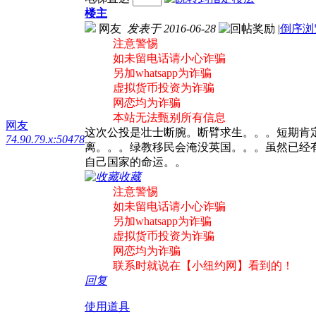
楼主
网友
发表于 2016-06-28
|
倒序浏
注意警惕
如未留电话请小心诈骗
另加whatsapp为诈骗
虚拟货币投资为诈骗
网恋均为诈骗
本站无法甄别所有信息
网友
这次公投是壮士断腕。断臂求生。。。短期肯
74.90.79.x:50478
离。。。绿教移民会淹没英国。。。虽然已经
自己国家的命运。。
收藏
注意警惕
如未留电话请小心诈骗
另加whatsapp为诈骗
虚拟货币投资为诈骗
网恋均为诈骗
联系时就说在【小纽约网】看到的！
回复
使用道具