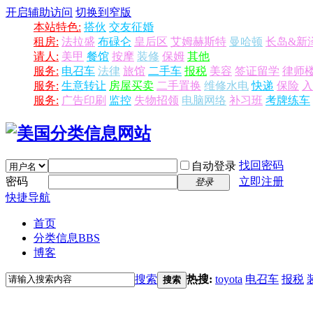
开启辅助访问
切换到窄版
本站特色:
搭伙
交友征婚
租房:
法拉盛
布碌仑
皇后区
艾姆赫斯特
曼哈顿
长岛&新
请人:
美甲
餐馆
按摩
装修
保姆
其他
服务:
电召车
法律
旅馆
二手车
报税
美容
签证留学
律师
服务:
生意转让
房屋买卖
二手置换
维修水电
快递
保险
入
服务:
广告印刷
监控
失物招领
电脑网络
补习班
考牌练车
找回密码
自动登录
密码
立即注册
登录
快捷导航
首页
分类信息
BBS
博客
搜索
热搜:
toyota
电召车
报税
搜索