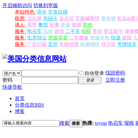
开启辅助访问
切换到窄版
本站特色:
搭伙
交友征婚
租房:
法拉盛
布碌仑
皇后区
艾姆赫斯特
曼哈顿
长岛&新
请人:
美甲
餐馆
按摩
装修
保姆
其他
服务:
电召车
法律
旅馆
二手车
报税
美容
签证留学
律师
服务:
生意转让
房屋买卖
二手置换
维修水电
快递
保险
入
服务:
广告印刷
监控
失物招领
电脑网络
补习班
考牌练车
找回密码
自动登录
密码
立即注册
登录
快捷导航
首页
分类信息
BBS
博客
搜索
热搜:
toyota
电召车
报税
搜索