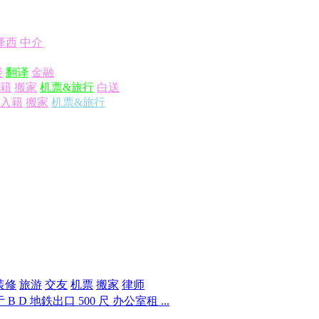
泽西
中介
楼
翻译
金融
籍
搬家
机票&旅行
白送
入籍
搬家
机票&旅行
装修
旅游
交友
机票
搬家
律师
B D 地鉄出口 500 尺 办公室租 ...