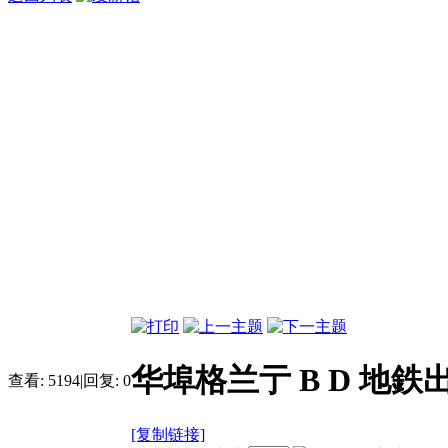
华埠格兰亍 B D 地鉄出
查看:
5194
|
回复:
0
[复制链接]