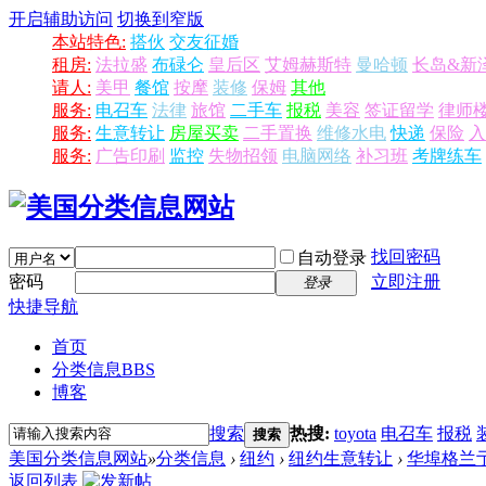
开启辅助访问
切换到窄版
本站特色:
搭伙
交友征婚
租房:
法拉盛
布碌仑
皇后区
艾姆赫斯特
曼哈顿
长岛&新
请人:
美甲
餐馆
按摩
装修
保姆
其他
服务:
电召车
法律
旅馆
二手车
报税
美容
签证留学
律师
服务:
生意转让
房屋买卖
二手置换
维修水电
快递
保险
入
服务:
广告印刷
监控
失物招领
电脑网络
补习班
考牌练车
找回密码
自动登录
密码
立即注册
登录
快捷导航
首页
分类信息
BBS
博客
搜索
热搜:
toyota
电召车
报税
搜索
美国分类信息网站
»
分类信息
›
纽约
›
纽约生意转让
›
华埠格兰亍 
返回列表