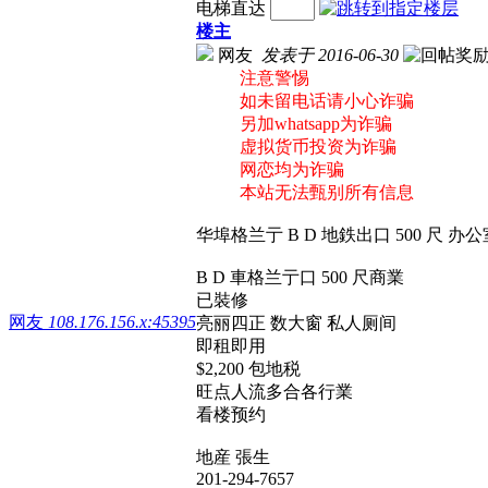
电梯直达
楼主
网友
发表于 2016-06-30
注意警惕
如未留电话请小心诈骗
另加whatsapp为诈骗
虚拟货币投资为诈骗
网恋均为诈骗
本站无法甄别所有信息
华埠格兰亍 B D 地鉄出口 500 尺 办
B D 車格兰亍口 500 尺商業
已裝修
网友
108.176.156.x:45395
亮丽四正 数大窗 私人厕间
即租即用
$2,200 包地税
旺点人流多合各行業
看楼预约
地産 張生
201-294-7657