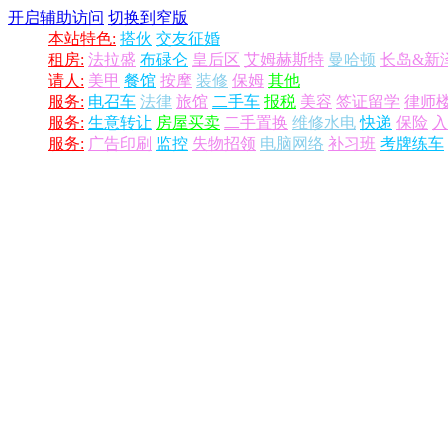
开启辅助访问
切换到窄版
本站特色:
搭伙
交友征婚
租房:
法拉盛
布碌仑
皇后区
艾姆赫斯特
曼哈顿
长岛&新
请人:
美甲
餐馆
按摩
装修
保姆
其他
服务:
电召车
法律
旅馆
二手车
报税
美容
签证留学
律师
服务:
生意转让
房屋买卖
二手置换
维修水电
快递
保险
入
服务:
广告印刷
监控
失物招领
电脑网络
补习班
考牌练车