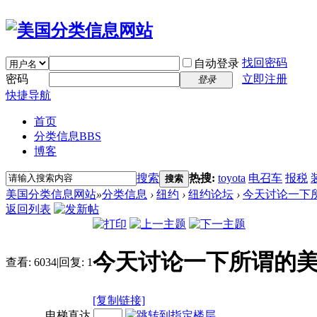
找回密码
自动登录
密码
立即注册
登录
快捷导航
首页
分类信息
BBS
博客
搜索
热搜:
toyota
电召车
报税
搜索
美国分类信息网站
»
分类信息
›
纽约
›
纽约论坛
›
今天讨论一下所
返回列表
今天讨论一下所谓的
查看:
6034
|
回复:
1
[复制链接]
电梯直达