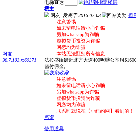
电梯直达
楼主
网友
发表于 2016-07-03
|
倒
注意警惕
如未留电话请小心诈骗
另加whatsapp为诈骗
虚拟货币投资为诈骗
网恋均为诈骗
本站无法甄别所有信息
网友
98.7.103.x:60371
法拉盛缅街近北方大道400呎辦公室租$1600全
需付佣金。
收藏
注意警惕
如未留电话请小心诈骗
另加whatsapp为诈骗
虚拟货币投资为诈骗
网恋均为诈骗
联系时就说在【小纽约网】看到的！
回复
使用道具