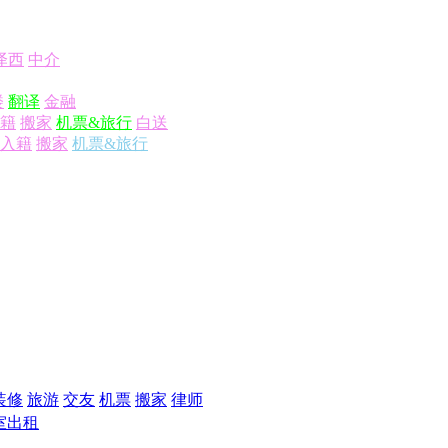
泽西
中介
楼
翻译
金融
籍
搬家
机票&旅行
白送
入籍
搬家
机票&旅行
装修
旅游
交友
机票
搬家
律师
室出租