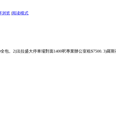
序浏览
|
阅读模式
包。2)法拉盛大停車場對面1400呎專業辦公室租$7500. 3)羅斯福大