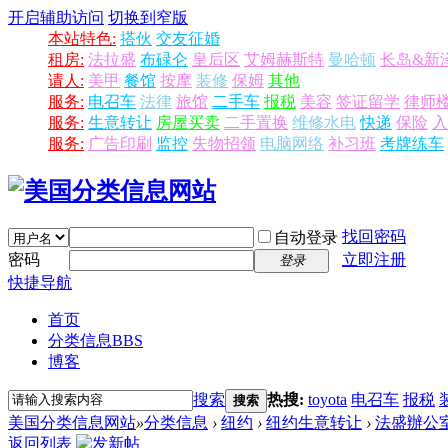
开启辅助访问
切换到窄版
本站特色:
搭伙
交友征婚
租房:
法拉盛
布碌仑
皇后区
艾姆赫斯特
曼哈顿
长岛&新
请人:
美甲
餐馆
按摩
装修
保姆
其他
服务:
电召车
法律
旅馆
二手车
报税
美容
签证留学
律师
服务:
生意转让
房屋买卖
二手置换
维修水电
快递
保险
入
服务:
广告印刷
监控
失物招领
电脑网络
补习班
考牌练车
找回密码
自动登录
密码
立即注册
登录
快捷导航
首页
分类信息
BBS
博客
搜索
热搜:
toyota
电召车
报税
搜索
美国分类信息网站
»
分类信息
›
纽约
›
纽约生意转让
›
法盛辦公
返回列表