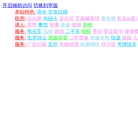
开启辅助访问
切换到窄版
本站特色:
搭伙
交友征婚
租房:
法拉盛
布碌仑
皇后区
艾姆赫斯特
曼哈顿
长岛&新
请人:
美甲
餐馆
按摩
装修
保姆
其他
服务:
电召车
法律
旅馆
二手车
报税
美容
签证留学
律师
服务:
生意转让
房屋买卖
二手置换
维修水电
快递
保险
入
服务:
广告印刷
监控
失物招领
电脑网络
补习班
考牌练车