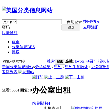
找回密码
自动登录
密码
立即注册
登录
快捷导航
首页
分类信息
BBS
博客
搜索
热搜:
toyota
电召车
报税
搜索
美国分类信息网站
»
分类信息
›
纽约
›
纽约生意转让
›
办公室出
返回列表
办公室出租
查看:
5561
|
回复:
0
[复制链接]
电梯直达