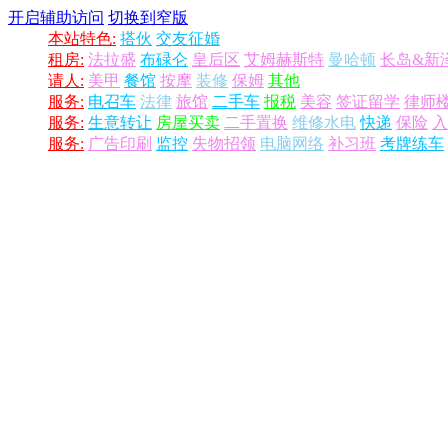
开启辅助访问
切换到窄版
本站特色:
搭伙
交友征婚
租房:
法拉盛
布碌仑
皇后区
艾姆赫斯特
曼哈顿
长岛&新
请人:
美甲
餐馆
按摩
装修
保姆
其他
服务:
电召车
法律
旅馆
二手车
报税
美容
签证留学
律师
服务:
生意转让
房屋买卖
二手置换
维修水电
快递
保险
入
服务:
广告印刷
监控
失物招领
电脑网络
补习班
考牌练车