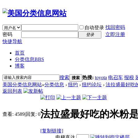
找回密码
自动登录
密码
立即注册
登录
快捷导航
首页
分类信息
BBS
博客
搜索
热搜:
toyota
电召车
报税
搜索
美国分类信息网站
»
分类信息
›
纽约
›
纽约论坛
›
法拉盛最好吃
返回列表
法拉盛最好吃的米粉
查看:
4589
|
回复:
0
[复制链接]
电梯直达