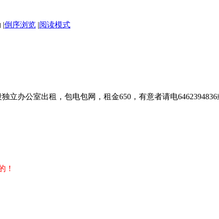
|
倒序浏览
|
阅读模式
公室出租，包电包网，租金650，有意者请电6462394836或者7
的！