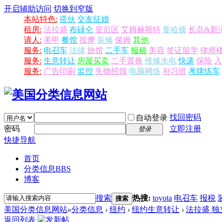
开启辅助访问
切换到窄版
本站特色:
搭伙
交友征婚
租房:
法拉盛
布碌仑
皇后区
艾姆赫斯特
曼哈顿
长岛&新
请人:
美甲
餐馆
按摩
装修
保姆
其他
服务:
电召车
法律
旅馆
二手车
报税
美容
签证留学
律师
服务:
生意转让
房屋买卖
二手置换
维修水电
快递
保险
入
服务:
广告印刷
监控
失物招领
电脑网络
补习班
考牌练车
找回密码
自动登录
密码
立即注册
登录
快捷导航
首页
分类信息
BBS
博客
搜索
热搜:
toyota
电召车
报税
搜索
美国分类信息网站
»
分类信息
›
纽约
›
纽约生意转让
›
法拉盛 独立
返回列表