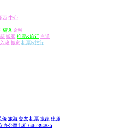
泽西
中介
楼
翻译
金融
籍
搬家
机票&旅行
白送
入籍
搬家
机票&旅行
装修
旅游
交友
机票
搬家
律师
办公室出租 6462394836