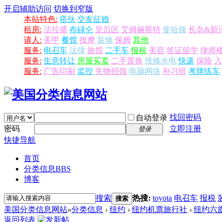
开启辅助访问
切换到窄版
本站特色:
搭伙
交友征婚
租房:
法拉盛
布碌仑
皇后区
艾姆赫斯特
曼哈顿
长岛&新
请人:
美甲
餐馆
按摩
装修
保姆
其他
服务:
电召车
法律
旅馆
二手车
报税
美容
签证留学
律师
服务:
生意转让
房屋买卖
二手置换
维修水电
快递
保险
入
服务:
广告印刷
监控
失物招领
电脑网络
补习班
考牌练车
找回密码
自动登录
密码
立即注册
登录
快捷导航
首页
分类信息
BBS
博客
搜索
热搜:
toyota
电召车
报税
搜索
美国分类信息网站
»
分类信息
›
纽约
›
纽约机票旅行社
›
纽约六旗
返回列表