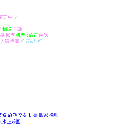
泽西
中介
楼
翻译
金融
籍
搬家
机票&旅行
白送
入籍
搬家
机票&旅行
装修
旅游
交友
机票
搬家
律师
水上乐园..