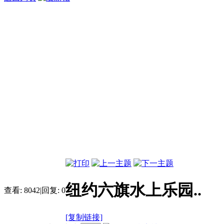
纽约六旗水上乐园..
查看:
8042
|
回复:
0
[复制链接]