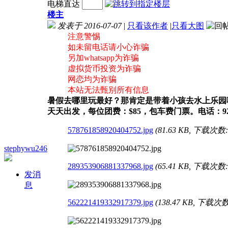
电梯直达
楼主
发表于 2016-07-07
|
只看该作者
|
只看大图
注意警惕
如未留电话请小心诈骗
另加whatsapp为诈骗
虚拟货币投资为诈骗
网恋均为诈骗
本站无法甄别所有信息
暑假去哪里玩最好？那肯定是带着小孩去水上乐园啦
天天出发，每位团费：$85，包车费门票。电话：9293
578761858920404752.jpg
(81.63 KB, 下载次数:
stephywu246
289353906881337968.jpg
(65.41 KB, 下载次数:
发消
息
562221419332917379.jpg
(138.47 KB, 下载次数: