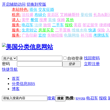
开启辅助访问
切换到窄版
本站特色:
搭伙
交友征婚
租房:
法拉盛
布碌仑
皇后区
艾姆赫斯特
曼哈顿
长岛&新
请人:
美甲
餐馆
按摩
装修
保姆
其他
服务:
电召车
法律
旅馆
二手车
报税
美容
签证留学
律师
服务:
生意转让
房屋买卖
二手置换
维修水电
快递
保险
入
服务:
广告印刷
监控
失物招领
电脑网络
补习班
考牌练车
找回密码
自动登录
密码
立即注册
登录
快捷导航
首页
分类信息
BBS
博客
搜索
热搜:
toyota
电召车
报税
搜索