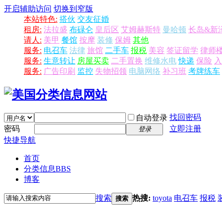
开启辅助访问
切换到窄版
本站特色:
搭伙
交友征婚
租房:
法拉盛
布碌仑
皇后区
艾姆赫斯特
曼哈顿
长岛&新
请人:
美甲
餐馆
按摩
装修
保姆
其他
服务:
电召车
法律
旅馆
二手车
报税
美容
签证留学
律师
服务:
生意转让
房屋买卖
二手置换
维修水电
快递
保险
入
服务:
广告印刷
监控
失物招领
电脑网络
补习班
考牌练车
找回密码
自动登录
密码
立即注册
登录
快捷导航
首页
分类信息
BBS
博客
搜索
热搜:
toyota
电召车
报税
搜索