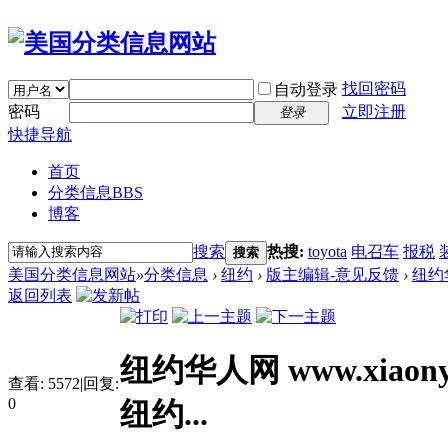
找回密码
自动登录
密码
立即注册
登录
快捷导航
首页
分类信息
BBS
博客
搜索
热搜:
toyota
电召车
报税
搜索
美国分类信息网站
»
分类信息
›
纽约
›
版主编辑-意见反馈
›
纽约华
返回列表
纽约华人网 www.xiaony
查看:
5572
|
回复:
0
纽约...