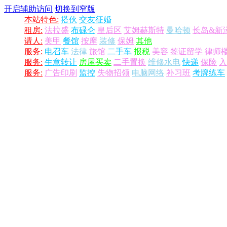
开启辅助访问
切换到窄版
本站特色:
搭伙
交友征婚
租房:
法拉盛
布碌仑
皇后区
艾姆赫斯特
曼哈顿
长岛&新
请人:
美甲
餐馆
按摩
装修
保姆
其他
服务:
电召车
法律
旅馆
二手车
报税
美容
签证留学
律师
服务:
生意转让
房屋买卖
二手置换
维修水电
快递
保险
入
服务:
广告印刷
监控
失物招领
电脑网络
补习班
考牌练车