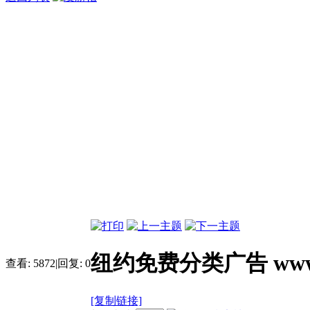
纽约免费分类广告 www.xia
查看:
5872
|
回复:
0
[复制链接]