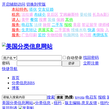
开启辅助访问
切换到窄版
本站特色:
搭伙
交友征婚
租房:
法拉盛
布碌仑
皇后区
艾姆赫斯特
曼哈顿
长岛&新
请人:
美甲
餐馆
按摩
装修
保姆
其他
服务:
电召车
法律
旅馆
二手车
报税
美容
签证留学
律师
服务:
生意转让
房屋买卖
二手置换
维修水电
快递
保险
入
服务:
广告印刷
监控
失物招领
电脑网络
补习班
考牌练车
找回密码
自动登录
密码
立即注册
登录
快捷导航
首页
分类信息
BBS
博客
搜索
热搜:
toyota
电召车
报税
搜索
美国分类信息网站
»
分类信息
›
纽约
›
版主编辑-意见反馈
›
纽约免
返回列表