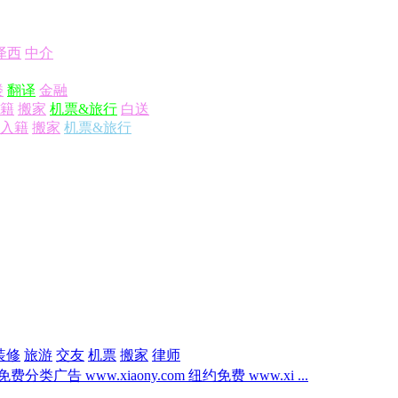
泽西
中介
楼
翻译
金融
籍
搬家
机票&旅行
白送
入籍
搬家
机票&旅行
装修
旅游
交友
机票
搬家
律师
费分类广告 www.xiaony.com 纽约免费 www.xi ...