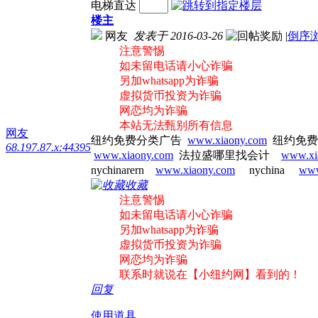
电梯直达
楼主
网友
发表于 2016-03-26
|
倒序
注意警惕
如未留电话请小心诈骗
另加whatsapp为诈骗
虚拟货币投资为诈骗
网恋均为诈骗
本站无法甄别所有信息
网友
纽约免费分类广告
www.xiaony.com
纽约免
68.197.87.x:44395
www.xiaony.com
法拉盛哪里找会计
www.xi
nychinarern
www.xiaony.com
nychina
www
收藏
注意警惕
如未留电话请小心诈骗
另加whatsapp为诈骗
虚拟货币投资为诈骗
网恋均为诈骗
联系时就说在【小纽约网】看到的！
回复
使用道具