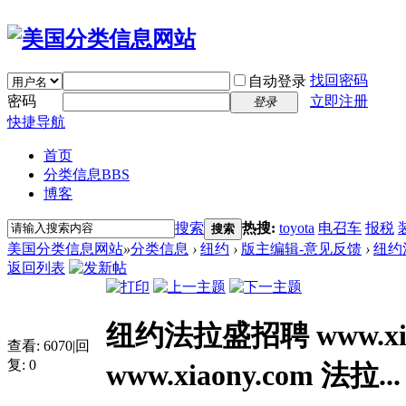
找回密码
自动登录
密码
立即注册
登录
快捷导航
首页
分类信息
BBS
博客
搜索
热搜:
toyota
电召车
报税
搜索
美国分类信息网站
»
分类信息
›
纽约
›
版主编辑-意见反馈
›
纽约法
返回列表
纽约法拉盛招聘 www.xi
查看:
6070
|
回
复:
0
www.xiaony.com 法拉...