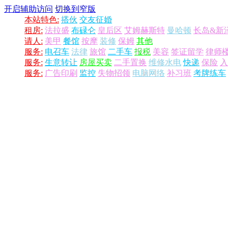
开启辅助访问
切换到窄版
本站特色:
搭伙
交友征婚
租房:
法拉盛
布碌仑
皇后区
艾姆赫斯特
曼哈顿
长岛&新
请人:
美甲
餐馆
按摩
装修
保姆
其他
服务:
电召车
法律
旅馆
二手车
报税
美容
签证留学
律师
服务:
生意转让
房屋买卖
二手置换
维修水电
快递
保险
入
服务:
广告印刷
监控
失物招领
电脑网络
补习班
考牌练车