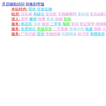
开启辅助访问
切换到窄版
本站特色:
搭伙
交友征婚
租房:
法拉盛
布碌仑
皇后区
艾姆赫斯特
曼哈顿
长岛&新
请人:
美甲
餐馆
按摩
装修
保姆
其他
服务:
电召车
法律
旅馆
二手车
报税
美容
签证留学
律师
服务:
生意转让
房屋买卖
二手置换
维修水电
快递
保险
入
服务:
广告印刷
监控
失物招领
电脑网络
补习班
考牌练车