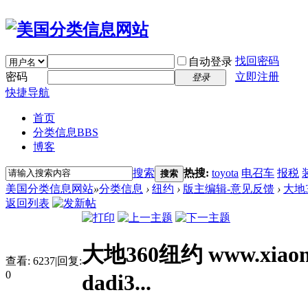
找回密码
自动登录
密码
立即注册
登录
快捷导航
首页
分类信息
BBS
博客
搜索
热搜:
toyota
电召车
报税
搜索
美国分类信息网站
»
分类信息
›
纽约
›
版主编辑-意见反馈
›
大地36
返回列表
大地360纽约 www.xiaon
查看:
6237
|
回复:
0
dadi3...