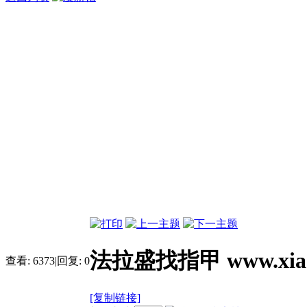
法拉盛找指甲 www.xiaon
查看:
6373
|
回复:
0
[复制链接]