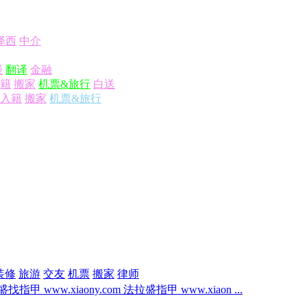
泽西
中介
楼
翻译
金融
籍
搬家
机票&旅行
白送
入籍
搬家
机票&旅行
装修
旅游
交友
机票
搬家
律师
找指甲 www.xiaony.com 法拉盛指甲 www.xiaon ...