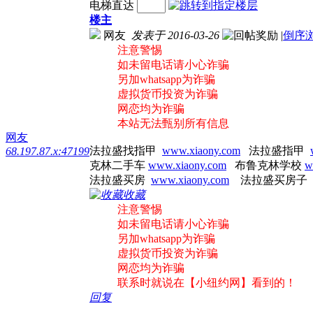
电梯直达
楼主
网友
发表于 2016-03-26
|
倒序
注意警惕
如未留电话请小心诈骗
另加whatsapp为诈骗
虚拟货币投资为诈骗
网恋均为诈骗
本站无法甄别所有信息
网友
法拉盛找指甲
www.xiaony.com
法拉盛指甲
68.197.87.x:47199
克林二手车
www.xiaony.com
布鲁克林学校
w
法拉盛买房
www.xiaony.com
法拉盛买房子
收藏
注意警惕
如未留电话请小心诈骗
另加whatsapp为诈骗
虚拟货币投资为诈骗
网恋均为诈骗
联系时就说在【小纽约网】看到的！
回复