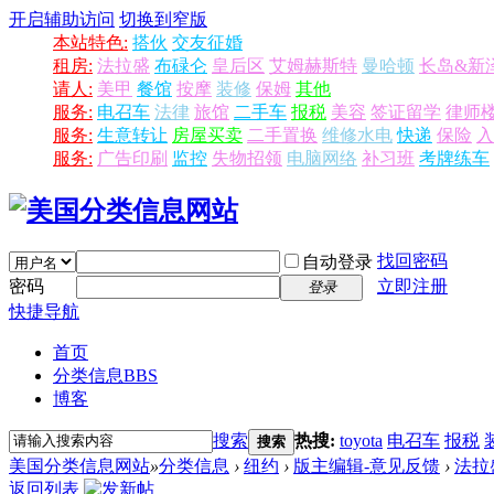
开启辅助访问
切换到窄版
本站特色:
搭伙
交友征婚
租房:
法拉盛
布碌仑
皇后区
艾姆赫斯特
曼哈顿
长岛&新
请人:
美甲
餐馆
按摩
装修
保姆
其他
服务:
电召车
法律
旅馆
二手车
报税
美容
签证留学
律师
服务:
生意转让
房屋买卖
二手置换
维修水电
快递
保险
入
服务:
广告印刷
监控
失物招领
电脑网络
补习班
考牌练车
找回密码
自动登录
密码
立即注册
登录
快捷导航
首页
分类信息
BBS
博客
搜索
热搜:
toyota
电召车
报税
搜索
美国分类信息网站
»
分类信息
›
纽约
›
版主编辑-意见反馈
›
法拉盛
返回列表