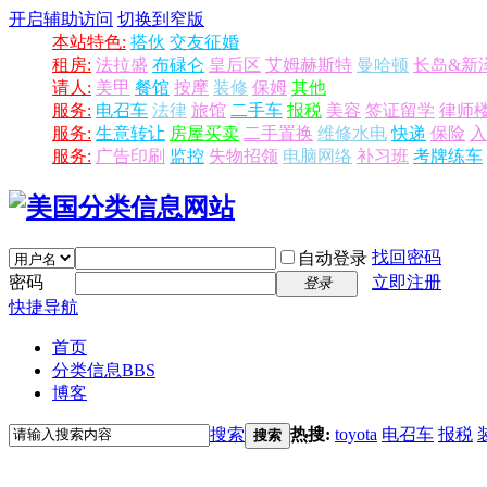
开启辅助访问
切换到窄版
本站特色:
搭伙
交友征婚
租房:
法拉盛
布碌仑
皇后区
艾姆赫斯特
曼哈顿
长岛&新
请人:
美甲
餐馆
按摩
装修
保姆
其他
服务:
电召车
法律
旅馆
二手车
报税
美容
签证留学
律师
服务:
生意转让
房屋买卖
二手置换
维修水电
快递
保险
入
服务:
广告印刷
监控
失物招领
电脑网络
补习班
考牌练车
找回密码
自动登录
密码
立即注册
登录
快捷导航
首页
分类信息
BBS
博客
搜索
热搜:
toyota
电召车
报税
搜索