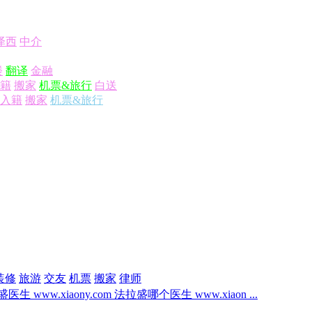
泽西
中介
楼
翻译
金融
籍
搬家
机票&旅行
白送
入籍
搬家
机票&旅行
装修
旅游
交友
机票
搬家
律师
医生 www.xiaony.com 法拉盛哪个医生 www.xiaon ...