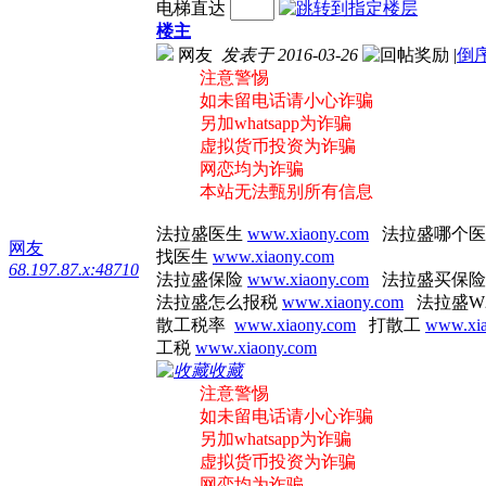
电梯直达
楼主
网友
发表于 2016-03-26
|
倒
注意警惕
如未留电话请小心诈骗
另加whatsapp为诈骗
虚拟货币投资为诈骗
网恋均为诈骗
本站无法甄别所有信息
法拉盛医生
www.xiaony.com
法拉盛哪个
网友
找医生
www.xiaony.com
68.197.87.x:48710
法拉盛保险
www.xiaony.com
法拉盛买保
法拉盛怎么报税
www.xiaony.com
法拉盛W
散工税率
www.xiaony.com
打散工
www.xia
工税
www.xiaony.com
收藏
注意警惕
如未留电话请小心诈骗
另加whatsapp为诈骗
虚拟货币投资为诈骗
网恋均为诈骗