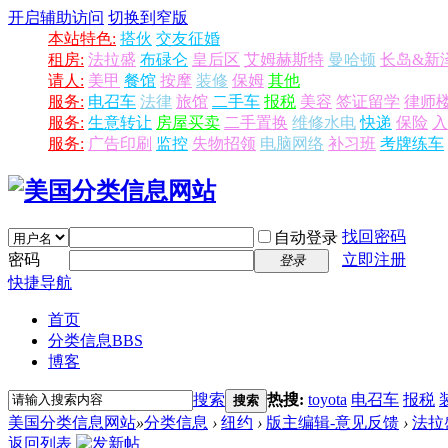
开启辅助访问
切换到窄版
本站特色:
搭伙
交友征婚
租房:
法拉盛
布碌仑
皇后区
艾姆赫斯特
曼哈顿
长岛&新
请人:
美甲
餐馆
按摩
装修
保姆
其他
服务:
电召车
法律
旅馆
二手车
报税
美容
签证留学
律师
服务:
生意转让
房屋买卖
二手置换
维修水电
快递
保险
入
服务:
广告印刷
监控
失物招领
电脑网络
补习班
考牌练车
找回密码
自动登录
密码
立即注册
登录
快捷导航
首页
分类信息
BBS
博客
搜索
热搜:
toyota
电召车
报税
搜索
美国分类信息网站
»
分类信息
›
纽约
›
版主编辑-意见反馈
›
法拉盛
返回列表