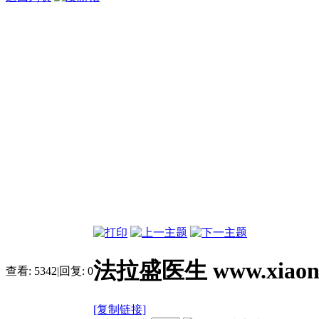
法拉盛医生 www.xiaony
查看:
5342
|
回复:
0
[复制链接]