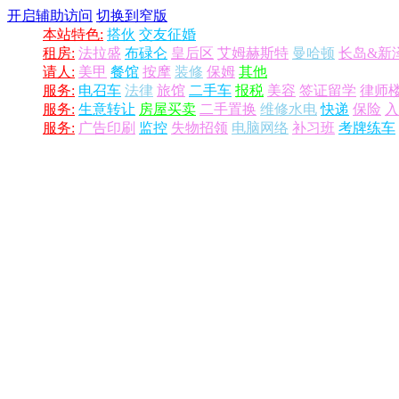
开启辅助访问
切换到窄版
本站特色:
搭伙
交友征婚
租房:
法拉盛
布碌仑
皇后区
艾姆赫斯特
曼哈顿
长岛&新
请人:
美甲
餐馆
按摩
装修
保姆
其他
服务:
电召车
法律
旅馆
二手车
报税
美容
签证留学
律师
服务:
生意转让
房屋买卖
二手置换
维修水电
快递
保险
入
服务:
广告印刷
监控
失物招领
电脑网络
补习班
考牌练车