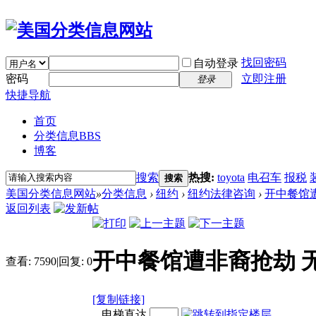
找回密码
自动登录
密码
立即注册
登录
快捷导航
首页
分类信息
BBS
博客
搜索
热搜:
toyota
电召车
报税
搜索
美国分类信息网站
»
分类信息
›
纽约
›
纽约法律咨询
›
开中餐馆遭
返回列表
开中餐馆遭非裔抢劫 
查看:
7590
|
回复:
0
[复制链接]
电梯直达