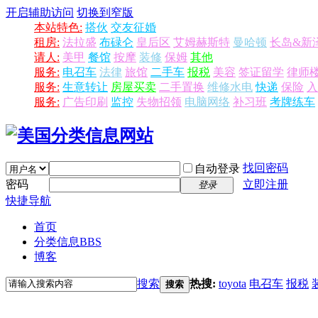
开启辅助访问
切换到窄版
本站特色:
搭伙
交友征婚
租房:
法拉盛
布碌仑
皇后区
艾姆赫斯特
曼哈顿
长岛&新
请人:
美甲
餐馆
按摩
装修
保姆
其他
服务:
电召车
法律
旅馆
二手车
报税
美容
签证留学
律师
服务:
生意转让
房屋买卖
二手置换
维修水电
快递
保险
入
服务:
广告印刷
监控
失物招领
电脑网络
补习班
考牌练车
找回密码
自动登录
密码
立即注册
登录
快捷导航
首页
分类信息
BBS
博客
搜索
热搜:
toyota
电召车
报税
搜索