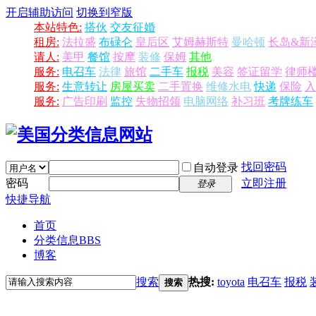
开启辅助访问
切换到窄版
本站特色:
搭伙
交友征婚
租房:
法拉盛
布碌仑
皇后区
艾姆赫斯特
曼哈顿
长岛&新
请人:
美甲
餐馆
按摩
装修
保姆
其他
服务:
电召车
法律
旅馆
二手车
报税
美容
签证留学
律师
服务:
生意转让
房屋买卖
二手置换
维修水电
快递
保险
入
服务:
广告印刷
监控
失物招领
电脑网络
补习班
考牌练车
找回密码
自动登录
密码
立即注册
登录
快捷导航
首页
分类信息
BBS
博客
搜索
热搜:
toyota
电召车
报税
搜索