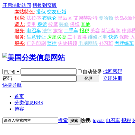
开启辅助访问
切换到窄版
本站特色:
搭伙
交友征婚
租房:
法拉盛
布碌仑
皇后区
艾姆赫斯特
曼哈顿
长岛&新
请人:
美甲
餐馆
按摩
装修
保姆
其他
服务:
电召车
法律
旅馆
二手车
报税
美容
签证留学
律师
服务:
生意转让
房屋买卖
二手置换
维修水电
快递
保险
入
服务:
广告印刷
监控
失物招领
电脑网络
补习班
考牌练车
找回密码
自动登录
密码
立即注册
登录
快捷导航
首页
分类信息
BBS
博客
搜索
热搜:
toyota
电召车
报税
搜索